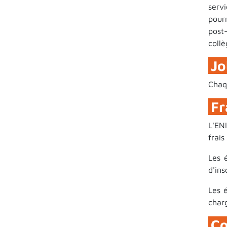
servi
pourr
post
collè
Jo
Chaq
Fr
L'EN
frais
Les 
d'ins
Les é
charg
Co