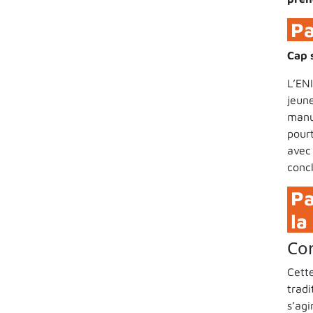
Pa
Cap 
L’EN
jeun
manu
pour
avec
concl
Pa
la
Com
Cett
trad
s’ag