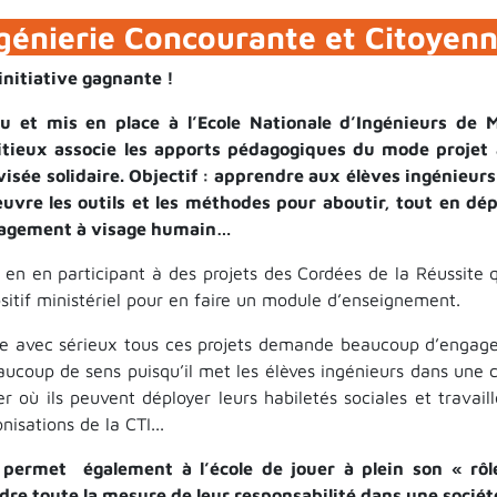
génierie Concourante et Citoyen
initiative gagnante !
u et mis en place à l’Ecole Nationale d’Ingénieurs de
tieux associe les apports pédagogiques du mode projet a
visée solidaire. Objectif : apprendre aux élèves ingénieur
uvre les outils et les méthodes pour aboutir, tout en dépl
gement à visage humain…
t en en participant à des projets des Cordées de la Réussite 
ositif ministériel pour en faire un module d’enseignement.
re avec sérieux tous ces projets demande beaucoup d’enga
aucoup de sens puisqu’il met les élèves ingénieurs dans une c
er où ils peuvent déployer leurs habiletés sociales et travai
nisations de la CTI...
 permet également à l’école de jouer à plein son « rôl
dre toute la mesure de leur responsabilité dans une société