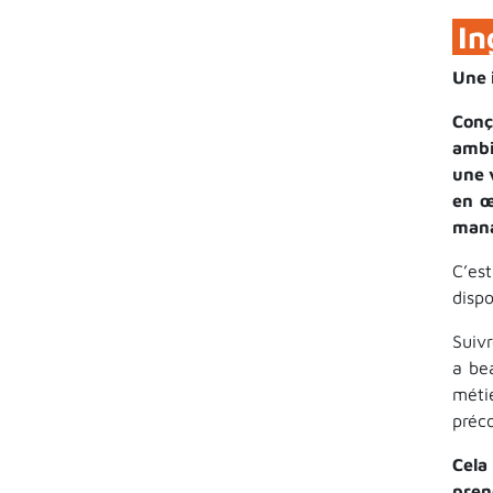
In
Une 
Conç
ambi
une 
en œ
mana
C’es
disp
Suiv
a be
méti
préco
Cela
pren