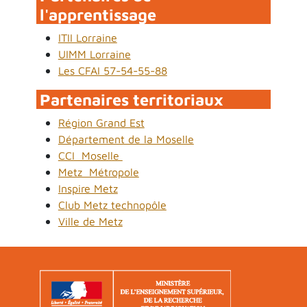
l'apprentissage
ITII Lorraine
UIMM Lorraine
Les CFAI 57-54-55-88
Partenaires territoriaux
Région Grand Est
Département de la Moselle
CCI Moselle
Metz Métropole
Inspire Metz
Club Metz technopôle
Ville de Metz