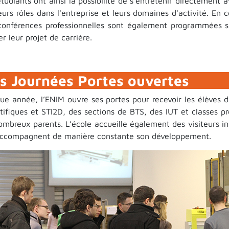
tudiants ont ainsi la possibilité de s'entretenir directement 
eurs rôles dans l'entreprise et leurs domaines d'activité. En
conférences professionnelles sont également programmées sur
er leur projet de carrière.
s Journées Portes ouvertes
ue année, l’ENIM ouvre ses portes pour recevoir les élèves 
ntifiques et STI2D, des sections de BTS, des IUT et classes p
mbreux parents. L’école accueille également des visiteurs ind
accompagnent de manière constante son développement.