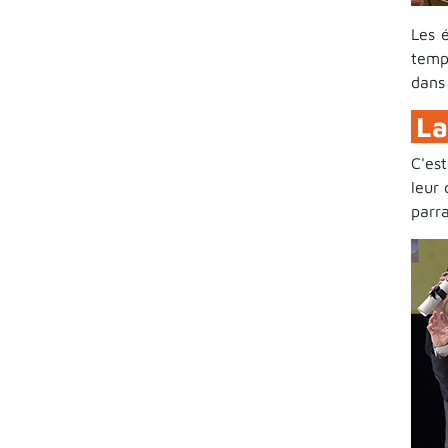
Les 
temp
dans 
La
C'es
leur
parra