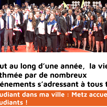
ut au long d’une année, la vi
thmée par de nombreux
énements s’adressant à tous 
udiant dans ma ville : Metz accue
udiants !