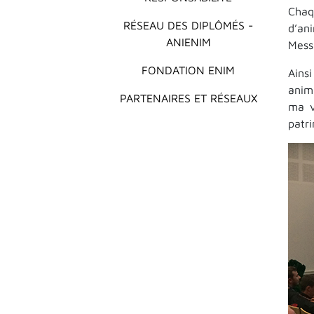
Chaq
RÉSEAU DES DIPLÔMÉS -
d’an
ANIENIM
Mess
FONDATION ENIM
Ains
anima
PARTENAIRES ET RÉSEAUX
ma v
patr