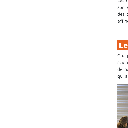
Les é
sur l
des 
affin
Le
Chaq
scie
de no
qui 