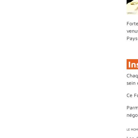
Fort
venu
Pays
In
Chaq
sein 
Ce Fo
Parm
négo
LE MOM