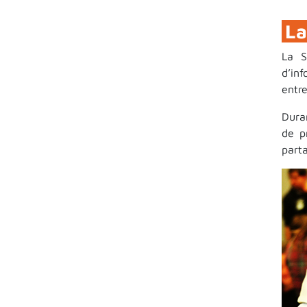
La
La S
d’inf
entre
Dura
de p
part